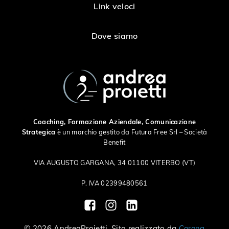
Link veloci
a
s
c
Dove siamo
i
a
r
e
v
u
o
t
Coaching, Formazione Aziendale, Comunicazione
o
Strategica
è un marchio gestito da Futura Free Srl – Società
Benefit
q
u
VIA AUGUSTO GARGANA, 34 01100 VITERBO (VT)
e
s
P. IVA 02399480561
t
o
c
a
© 2026 AndreaProietti. Sito realizzato da
Corona